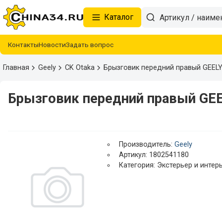
Каталог
Контакты
Новости
Задать вопрос
Главная
Geely
CK Otaka
Брызговик передний правый GEEL
Брызговик передний правый GE
Производитель:
Geely
Артикул: 1802541180
Категория: Экстерьер и интер