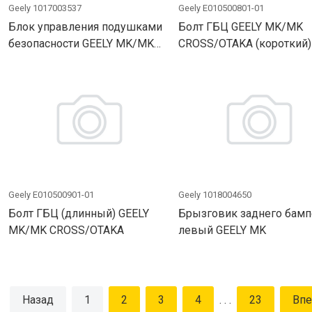
Geely 1017003537
Geely E010500801-01
Блок управления подушками
Болт ГБЦ GEELY MK/MK
безопасности GEELY MK/MK
CROSS/OTAKA (короткий)
CROSS/GC6
Geely E010500901-01
Geely 1018004650
Болт ГБЦ (длинный) GEELY
Брызговик заднего бамп
MK/MK CROSS/OTAKA
левый GEELY MK
Назад
1
2
3
4
. . .
23
Впе